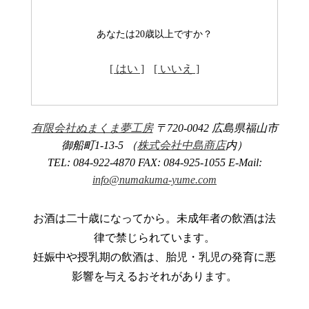
あなたは20歳以上ですか？
[ はい ]
[ いいえ ]
有限会社ぬまくま夢工房
〒720-0042 広島県福山市
御船町1-13-5 （
株式会社中島商店
内）
TEL: 084-922-4870 FAX: 084-925-1055 E-Mail:
info@numakuma-yume.com
お酒は二十歳になってから。未成年者の飲酒は法
律で禁じられています。
妊娠中や授乳期の飲酒は、胎児・乳児の発育に悪
影響を与えるおそれがあります。