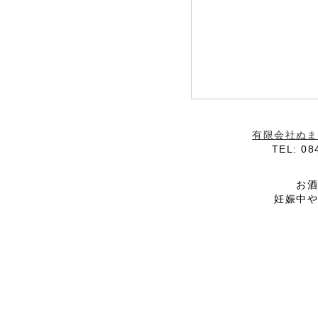
有限会社ぬま
TEL: 08
お
妊娠中