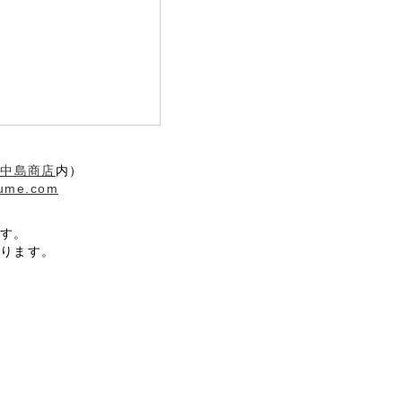
社中島商店
内）
ume.com
す。
ります。