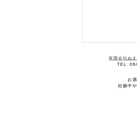
有限会社ぬま
TEL: 08
お
妊娠中