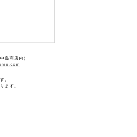
社中島商店
内）
ume.com
す。
ります。