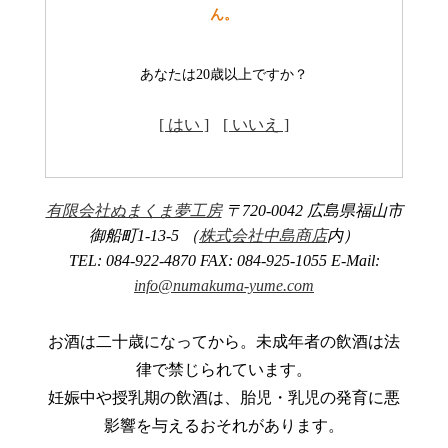
ん。
あなたは20歳以上ですか？
[ はい ]
[ いいえ ]
有限会社ぬまくま夢工房
〒720-0042 広島県福山市
御船町1-13-5 （
株式会社中島商店
内）
TEL: 084-922-4870 FAX: 084-925-1055 E-Mail:
info@numakuma-yume.com
お酒は二十歳になってから。未成年者の飲酒は法
律で禁じられています。
妊娠中や授乳期の飲酒は、胎児・乳児の発育に悪
影響を与えるおそれがあります。