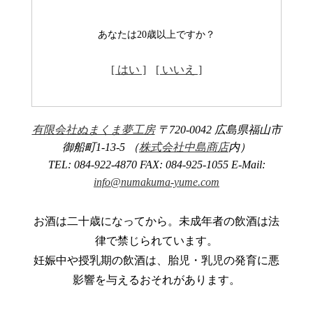
あなたは20歳以上ですか？
[ はい ]
[ いいえ ]
有限会社ぬまくま夢工房
〒720-0042 広島県福山市
御船町1-13-5 （
株式会社中島商店
内）
TEL: 084-922-4870 FAX: 084-925-1055 E-Mail:
info@numakuma-yume.com
お酒は二十歳になってから。未成年者の飲酒は法
律で禁じられています。
妊娠中や授乳期の飲酒は、胎児・乳児の発育に悪
影響を与えるおそれがあります。