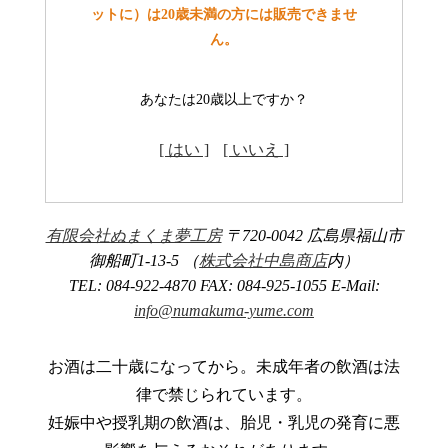
ットに）は20歳未満の方には販売できませ
ん。
あなたは20歳以上ですか？
[ はい ]
[ いいえ ]
有限会社ぬまくま夢工房
〒720-0042 広島県福山市
御船町1-13-5 （
株式会社中島商店
内）
TEL: 084-922-4870 FAX: 084-925-1055 E-Mail:
info@numakuma-yume.com
お酒は二十歳になってから。未成年者の飲酒は法
律で禁じられています。
妊娠中や授乳期の飲酒は、胎児・乳児の発育に悪