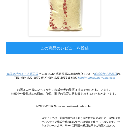
この商品のレビューを投稿
有限会社ぬまくま夢工房
〒720-0042 広島県福山市御船町1-13-5 （
株式会社中島商店
内）
TEL: 084-922-4870 FAX: 084-925-1055 E-Mail:
info@numakuma-yume.com
お酒は二十歳になってから。未成年者の飲酒は法律で禁じられています。
妊娠中や授乳期の飲酒は、胎児・乳児の発育に悪影響を与えるおそれがあります。
©2008-2026 Numakuma-Yumekoubou Inc.
当サイトでは、通信情報の暗号化と実在性の証明のため、GMOグロ
ーバルサイン株式会社のSSLサーバ証明書を使用しております。 セ
キュアシールより、サーバ証明書の検証結果をご確認ください。