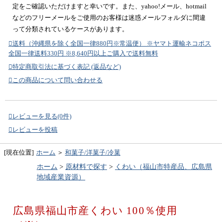
定をご確認いただけますと幸いです。また、yahoo!メール、hotmail
などのフリーメールをご使用のお客様は迷惑メールフォルダに間違
って分類されているケースがあります。
送料（沖縄県を除く全国一律880円※常温便） ※ヤマト運輸ネコポス
全国一律送料330円 ※8,640円以上ご購入で送料無料
特定商取引法に基づく表記 (返品など)
この商品について問い合わせる
レビューを見る(0件)
レビューを投稿
[現在位置]
ホーム
＞
和菓子/洋菓子/冷菓
ホーム
>
原材料で探す
>
くわい（福山市特産品、広島県
地域産業資源）
広島県福山市産くわい 100％使用