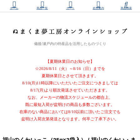
ホーム
商品一覧
カート
総合案内
商品検索
備後/瀬戸内の特産品を活用したものづくり
【夏期休業日のお知らせ】
☆2026/8/11（火）～8/16（日）までを
夏期休業日とさせて頂きます。
8/10(月)11時以降にいただいたご注文につきましては
8/17(月)より順次発送させていただきます。
なお、メーカーの物流スケジュールの都合上、
既に最短入荷が盆明けの商品も多数ございます。
在庫のない商品においては8/10以前に頂いたご注文でも
盆明け入荷次第発送となります。何卒ご了承下さい。
福山のくわいっこ（25g×3袋入） / 福山のくわい・ま