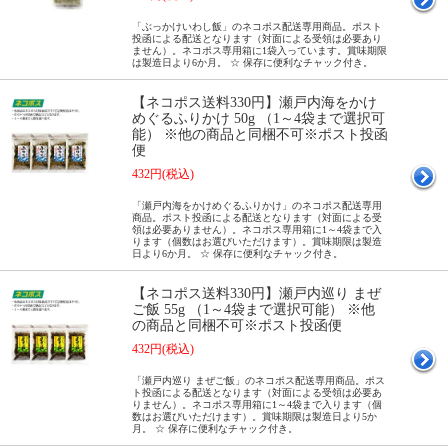
「ぶっかけいわし飯」のネコポス配送専用商品。ポスト
投函による配送となります（対面による受領は必要あり
ません）。ネコポス専用箱に1袋入っています。賞味期限
は製造日より6か月。 ☆ 保存に便利なチャック付き。
【ネコポス送料330円】瀬戸内海をかけ
めぐるふりかけ 50g （1～4袋まで選択可
能） ※他の商品と同梱不可※ポスト投函
便
432円(税込)
「瀬戸内海をかけめぐるふりかけ」のネコポス配送専用
商品。ポスト投函による配送となります（対面による受
領は必要ありません）。ネコポス専用箱に1～4袋まで入
ります（個数はお選びいただけます）。賞味期限は製造
日より6か月。 ☆ 保存に便利なチャック付き。
【ネコポス送料330円】瀬戸内巡り まぜ
ご飯 55g （1～4袋まで選択可能） ※他
の商品と同梱不可※ポスト投函便
432円(税込)
「瀬戸内巡り まぜご飯」のネコポス配送専用商品。ポス
ト投函による配送となります（対面による受領は必要あ
りません）。ネコポス専用箱に1～4袋まで入ります（個
数はお選びいただけます）。賞味期限は製造日より5か
月。 ☆ 保存に便利なチャック付き。