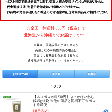
☆全国一律送料 330円（税込）で
北海道から沖縄までお届けします！
※夏期、屋外設置のポスト庫内が
高温となる可能性のある場合は
高温による商品劣化を避けるため
通常配送便（宅急便）でご注文ください。
おすすめ順
価格順
新着順
1-8 / 8
【ネコポス送料330円】ぶっかけいわし
飯45g×1袋 ※他の商品と同梱不可※ポス
ト投函便
648円(税込)