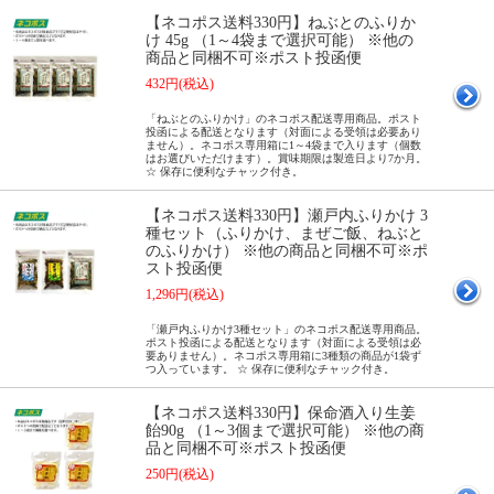
【ネコポス送料330円】ねぶとのふりか
け 45g （1～4袋まで選択可能） ※他の
商品と同梱不可※ポスト投函便
432円(税込)
「ねぶとのふりかけ」のネコポス配送専用商品。ポスト
投函による配送となります（対面による受領は必要あり
ません）。ネコポス専用箱に1～4袋まで入ります（個数
はお選びいただけます）。賞味期限は製造日より7か月。
☆ 保存に便利なチャック付き。
【ネコポス送料330円】瀬戸内ふりかけ 3
種セット（ふりかけ、まぜご飯、ねぶと
のふりかけ） ※他の商品と同梱不可※ポ
スト投函便
1,296円(税込)
「瀬戸内ふりかけ3種セット」のネコポス配送専用商品。
ポスト投函による配送となります（対面による受領は必
要ありません）。ネコポス専用箱に3種類の商品が1袋ず
つ入っています。 ☆ 保存に便利なチャック付き。
【ネコポス送料330円】保命酒入り生姜
飴90g （1～3個まで選択可能） ※他の商
品と同梱不可※ポスト投函便
250円(税込)