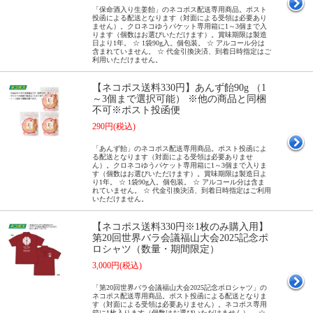
「保命酒入り生姜飴」のネコポス配送専用商品。ポスト
投函による配送となります（対面による受領は必要あり
ません）。クロネコゆうパケット専用箱に1～3個まで入
ります（個数はお選びいただけます）。賞味期限は製造
日より1年。 ☆ 1袋90g入。個包装。 ☆ アルコール分は
含まれていません。 ☆ 代金引換決済、到着日時指定はご
利用いただけません。
【ネコポス送料330円】あんず飴90g （1
～3個まで選択可能） ※他の商品と同梱
不可※ポスト投函便
290円(税込)
「あんず飴」のネコポス配送専用商品。ポスト投函によ
る配送となります（対面による受領は必要ありませ
ん）。クロネコゆうパケット専用箱に1～3個まで入りま
す（個数はお選びいただけます）。賞味期限は製造日よ
り1年。 ☆ 1袋90g入。個包装。 ☆ アルコール分は含ま
れていません。 ☆ 代金引換決済、到着日時指定はご利用
いただけません。
【ネコポス送料330円※1枚のみ購入用】
第20回世界バラ会議福山大会2025記念ポ
ロシャツ（数量・期間限定）
3,000円(税込)
「第20回世界バラ会議福山大会2025記念ポロシャツ」の
ネコポス配送専用商品。ポスト投函による配送となりま
す（対面による受領は必要ありません）。ネコポス専用
箱に1枚入ります（個数はお選びいただけません）。 ☆