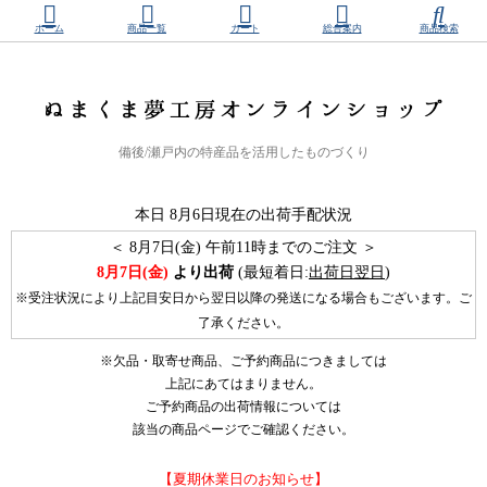
ホーム
商品一覧
カート
総合案内
商品検索
備後/瀬戸内の特産品を活用したものづくり
本日
8月6日現在の出荷手配状況
＜
8月7日(金) 午前11時までのご注文 ＞
8月7日(金)
より出荷
(最短着日:
出荷日翌日
)
※受注状況により上記目安日から翌日以降の発送になる場合もございます。ご
了承ください。
※欠品・取寄せ商品、ご予約商品につきましては
上記にあてはまりません。
ご予約商品の出荷情報については
該当の商品ページでご確認ください。
【夏期休業日のお知らせ】