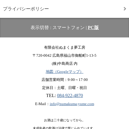
プライバシーポリシー
表示切替 :
スマートフォン
|
PC版
有限会社ぬまくま夢工房
〒720-0042 広島県福山市御船町1-13-5
(株)中島商店 内
地図（Googleマップ）
店舗営業時間：9:00～17:00
定休日：土曜、日曜・祝日
TEL:
084-922-4870
E-Mail：
info@numakuma-yume.com
お酒は二十歳になってから。
未成年者の飲酒は法律で禁じられています。