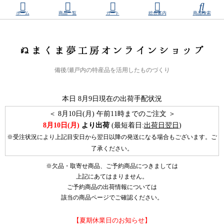
ホーム
商品一覧
カート
総合案内
商品検索
備後/瀬戸内の特産品を活用したものづくり
本日
8月9日現在の出荷手配状況
＜
8月10日(月) 午前11時までのご注文 ＞
8月10日(月)
より出荷
(最短着日:
出荷日翌日
)
※受注状況により上記目安日から翌日以降の発送になる場合もございます。ご
了承ください。
※欠品・取寄せ商品、ご予約商品につきましては
上記にあてはまりません。
ご予約商品の出荷情報については
該当の商品ページでご確認ください。
【夏期休業日のお知らせ】