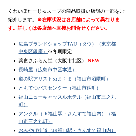
くわいぽたーじゅスープの商品取扱い店舗の一部をご
紹介します。
※在庫状況は各店舗によって異なりま
す。詳しくは各店舗へ直接お問合せください。
広島ブランドショップTAU（タウ）（東京都
中央区銀座）
※冬期限定
薬食さふらん堂（大阪市北区）
NEW
長崎屋（広島市中区本通）
道の駅アリストぬまくま（福山市沼隈町）
ともてつバスセンター（福山市鞆町）
福山ニューキャッスルホテル（福山市三之丸
町）
アンクル（JR福山駅・さんすて福山内）（福
山市三之丸町）
おみやげ街道（JR福山駅・さんすて福山内）