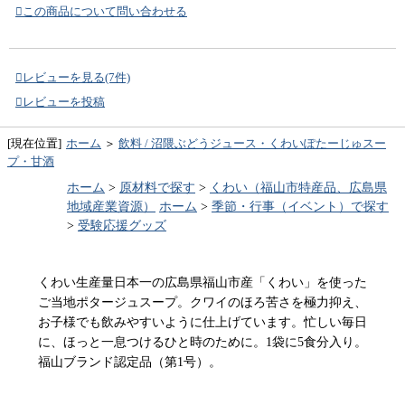
この商品について問い合わせる
レビューを見る(7件)
レビューを投稿
[現在位置]
ホーム
＞
飲料 / 沼隈ぶどうジュース・くわいぽたーじゅスー
プ・甘酒
ホーム
>
原材料で探す
>
くわい（福山市特産品、広島県
地域産業資源）
ホーム
>
季節・行事（イベント）で探す
>
受験応援グッズ
くわい生産量日本一の広島県福山市産「くわい」を使った
ご当地ポタージュスープ。クワイのほろ苦さを極力抑え、
お子様でも飲みやすいように仕上げています。忙しい毎日
に、ほっと一息つけるひと時のために。1袋に5食分入り。
福山ブランド認定品（第1号）。