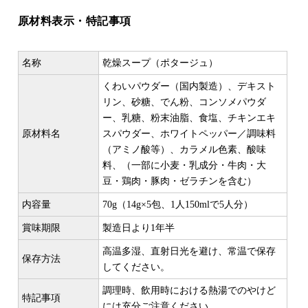
原材料表示・特記事項
名称
乾燥スープ（ポタージュ）
くわいパウダー（国内製造）、デキスト
リン、砂糖、でん粉、コンソメパウダ
ー、乳糖、粉末油脂、食塩、チキンエキ
原材料名
スパウダー、ホワイトペッパー／調味料
（アミノ酸等）、カラメル色素、酸味
料、（一部に小麦・乳成分・牛肉・大
豆・鶏肉・豚肉・ゼラチンを含む）
内容量
70g（14g×5包、1人150mlで5人分）
賞味期限
製造日より1年半
高温多湿、直射日光を避け、常温で保存
保存方法
してください。
調理時、飲用時における熱湯でのやけど
特記事項
には充分ご注意ください。