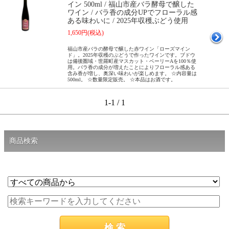
イン 500ml / 福山市産バラ酵母で醸した
ワイン / バラ香の成分UPでフローラル感
ある味わいに / 2025年収穫ぶどう使用
1,650円(税込)
福山市産バラの酵母で醸した赤ワイン「ローズマイン
ド」。2025年収穫のぶどうで作ったワインです。ブドウ
は備後圏域・世羅町産マスカット・ベーリーAを100％使
用。バラ香の成分が増えたことによりフローラル感ある
含み香が増し、奥深い味わいが楽しめます。 ☆内容量は
500ml。 ☆数量限定販売。 ☆本品はお酒です。
1-1 / 1
商品検索