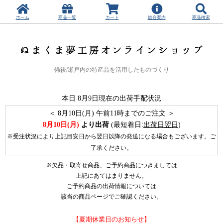
ホーム
商品一覧
カート
総合案内
商品検索
備後/瀬戸内の特産品を活用したものづくり
本日
8月9日現在の出荷手配状況
＜
8月10日(月) 午前11時までのご注文 ＞
8月10日(月)
より出荷
(最短着日:
出荷日翌日
)
※受注状況により上記目安日から翌日以降の発送になる場合もございます。ご
了承ください。
※欠品・取寄せ商品、ご予約商品につきましては
上記にあてはまりません。
ご予約商品の出荷情報については
該当の商品ページでご確認ください。
【夏期休業日のお知らせ】