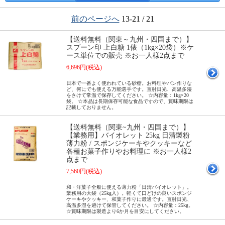
前のページへ
13-21 / 21
【送料無料（関東～九州・四国まで）】
スプーン印 上白糖 1俵（1kg×20袋）※ケ
ース単位での販売 ※お一人様2点まで
6,696円(税込)
日本で一番よく使われている砂糖。お料理やパン作りな
ど、何にでも使える万能選手です。直射日光、高温多湿
をさけて常温で保存してください。 ☆内容量：1kg×20
袋。 ☆本品は長期保存可能な食品ですので、賞味期限は
記載しておりません。
【送料無料（関東~九州・四国まで）】
【業務用】バイオレット 25kg 日清製粉
薄力粉 / スポンジケーキやクッキーなど
各種お菓子作りやお料理に ※お一人様2
点まで
7,560円(税込)
和・洋菓子全般に使える薄力粉「日清バイオレット」。
業務用の大袋（25kg入）。軽くて口どけの良いスポンジ
ケーキやクッキー、和菓子作りに最適です。直射日光、
高温多湿を避けて保管してください。 ☆内容量：25kg。
☆賞味期限は製造より6か月を目安にしてください。