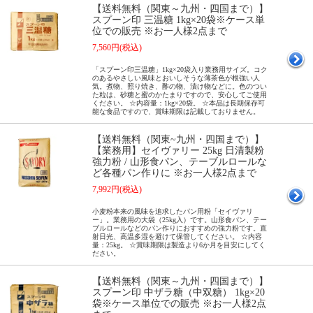
【送料無料（関東～九州・四国まで）】
スプーン印 三温糖 1kg×20袋※ケース単
位での販売 ※お一人様2点まで
7,560円(税込)
「スプーン印三温糖」1kg×20袋入り業務用サイズ。コク
のあるやさしい風味とおいしそうな薄茶色が根強い人
気。煮物、照り焼き、酢の物、漬け物などに。色のつい
た粒は、砂糖と蜜のかたまりですので、安心してご使用
ください。 ☆内容量：1kg×20袋。 ☆本品は長期保存可
能な食品ですので、賞味期限は記載しておりません。
【送料無料（関東~九州・四国まで）】
【業務用】セイヴァリー 25kg 日清製粉
強力粉 / 山形食パン、テーブルロールな
ど各種パン作りに ※お一人様2点まで
7,992円(税込)
小麦粉本来の風味を追求したパン用粉「セイヴァリ
ー」。業務用の大袋（25kg入）です。山形食パン、テー
ブルロールなどのパン作りにおすすめの強力粉です。直
射日光、高温多湿を避けて保管してください。 ☆内容
量：25kg。 ☆賞味期限は製造より6か月を目安にしてく
ださい。
【送料無料（関東～九州・四国まで）】
スプーン印 中ザラ糖（中双糖） 1kg×20
袋※ケース単位での販売 ※お一人様2点