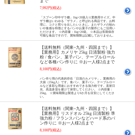
まで
7,992円(税込)
「スプーン印中ザラ糖」1kg×20袋入り業務用サイズ。中
ザラ糖はいわゆる「ザラメ」と呼ばれる商品です。お料
理に、コクと照りを出したいときに。またザラメの味わ
いや食感を特徴とするパンやお菓子の製作にもご活用い
ただけます。 ☆内容量：1kg×20袋。 ☆本品は長期保存
可能な食品ですので、賞味期限は記載しておりません。
【送料無料（関東~九州・四国まで）】
【業務用】カメリヤ 25kg 日清製粉 強力
粉 / 食パン、菓子パン、テーブルロール
など各種パン作りに ※お一人様2点まで
8,100円(税込)
パン作り用の代表的存在「日清のカメリヤ」。業務用の
大袋（25kg入）です。食パン、菓子パン、テーブルロー
ルなど多彩な用途におすすめできる強力粉です。直射日
光、高温多湿を避けて保管してください。 ☆内容量：
25kg。 ☆賞味期限は製造より6か月を目安にしてくださ
い。
【送料無料（関東~九州・四国まで）】
【業務用】リスドオル 25kg 日清製粉 準
強力粉 / フランスパンなどハード系のパ
ン作りに ※お一人様2点まで
8,100円(税込)