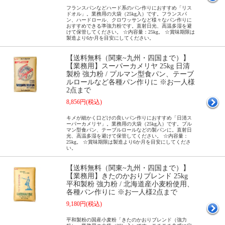
フランスパンなどハード系のパン作りにおすすめ「リス
ドオル」。業務用の大袋（25kg入）です。フランスパ
ン、ハードロール、クロワッサンなど様々なパン作りに
おすすめできる準強力粉です。直射日光、高温多湿を避
けて保管してください。 ☆内容量：25kg。 ☆賞味期限は
製造より6か月を目安にしてください。
【送料無料（関東~九州・四国まで）】
【業務用】スーパーカメリヤ 25kg 日清
製粉 強力粉 / プルマン型食パン、テーブ
ルロールなど各種パン作りに ※お一人様
2点まで
8,856円(税込)
キメが細かく口どけの良いパン作りにおすすめ「日清ス
ーパーカメリヤ」。業務用の大袋（25kg入）です。プル
マン型食パン、テーブルロールなどの製パンに。直射日
光、高温多湿を避けて保管してください。 ☆内容量：
25kg。 ☆賞味期限は製造より6か月を目安にしてくださ
い。
【送料無料（関東~九州・四国まで）】
【業務用】きたのかおりブレンド 25kg
平和製粉 強力粉 / 北海道産小麦粉使用、
各種パン作りに ※お一人様2点まで
9,180円(税込)
平和製粉の国産小麦粉「きたのかおりブレンド（強力